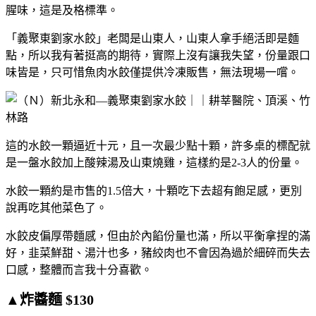
腥味，這是及格標準。
「義聚東劉家水餃」老闆是山東人，山東人拿手絕活即是麵
點，所以我有著挺高的期待，實際上沒有讓我失望，份量跟口
味皆是，只可惜魚肉水餃僅提供冷凍販售，無法現場一嚐。
這的水餃一顆逼近十元，且一次最少點十顆，許多桌的標配就
是一盤水餃加上酸辣湯及山東燒雞，這樣約是2-3人的份量。
水餃一顆約是市售的1.5倍大，十顆吃下去超有飽足感，更別
說再吃其他菜色了。
水餃皮偏厚帶麵感，但由於內餡份量也滿，所以平衡拿捏的滿
好，韭菜鮮甜、湯汁也多，豬絞肉也不會因為過於細碎而失去
口感，整體而言我十分喜歡。
▲炸醬麵 $130