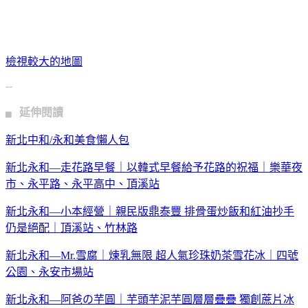
檢視較大的地圖
--
▖ 延伸閱讀
新北中和/永和美食懶人包
新北永和—走花路早餐｜以韓式早餐給予花路的祝福｜樂華夜
市、永平路、永平高中、頂溪站
新北永和—小本經營｜親民版鼎泰豐 排骨蛋炒飯和紅油抄手
仍是絕配｜頂溪站、竹林路
新北永和—Mr.雪腐｜煉乳無限 超人氣珍珠奶茶雪花冰｜四號
公園、永安市場站
新北永和—阿爸の芋圓｜芋頭芋泥芋圓層層疊疊 獨創蔗片冰