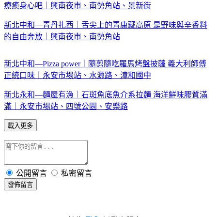
療癒身心吧｜興南夜市、南勢角站、景新街
新北中和—青丹扎西｜舌尖上的青康藏高原 是野味與辛香料
的自由奔放｜興南夜市、南勢角站
新北中和—Pizza power｜隨剪隨吃羅馬烤盤披薩 義大利師傅
正統口味｜永安市場站、水源路、漳和國中
新北永和—麵屋有漁｜石斑魚底魚介系拉麵 海洋鮮味膠質滿
滿｜永安市場站、四號公園、安樂路
載入更多
公開留言
私密留言
發佈留言