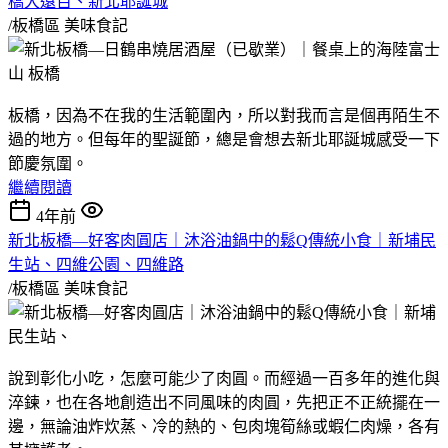
橋大遠百、新北耶誕城
/板橋區
美味食記
板橋，因為不在我的生活範圍內，所以對我而言是個再陌生不
過的地方。但每年的聖誕節，總是會想去新北耶誕城感受一下
節慶氛圍。
繼續閱讀
4年前
新北板橋—好客肉圓店｜沐浴油鍋中的鬆Q傳統小食｜新埔民
生站、四維公園、四維路
/板橋區
美味食記
說到彰化小吃，怎麼可能少了肉圓。而經過一百多年的進化與
淬鍊，也在各地創造出不同風味的肉圓，先把正不正統擺在一
邊，無論油炸炊蒸、冷的熱的、包肉塊筍絲或蝦仁肉燥，各有