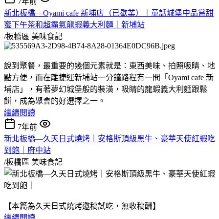
7年前
新北板橋—Oyami cafe 新埔店（已歇業）｜童話城堡中品嘗甜
蜜下午茶和超霸氣龍蝦義大利麵｜新埔站
/板橋區
美味食記
說到聚餐，最重要的幾個元素就是：東西美味、拍照吸睛、地
點方便，而在離捷運新埔站一分鐘路程有一間「Oyami cafe 新
埔店」，有著夢幻城堡般的裝潢，吸睛的龍蝦義大利麵跟鬆
餅，成為聚會的好選擇之一。
繼續閱讀
7年前
新北板橋—久天日式燒烤｜安格斯頂級黑牛、豪華天使紅蝦吃
到飽｜府中站
/板橋區
美味食記
【本篇為久天日式燒烤邀稿試吃，無收稿酬】
繼續閱讀