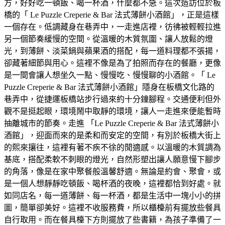
方，好好吃一頓飯、喝一杯酒，什麼都不急。這次造訪位於板
橋的「 Le Puzzle Creperie & Bar 法式薄餅小酒館」，正是這樣
一個存在。低調藏身在巷弄中，一走進店裡，彷彿被輕輕拉進
另一個節奏緩慢的空間。從溫暖的木質氛圍、讓人放鬆的燈
光，到薄餅、淡菜鍋與蘋果酒的搭配，每一道料理都不張揚，
卻藏著細節與用心。這裡不像是為了拍照而存在的餐廳，更像
是一間會讓人想坐久一點、慢慢吃、慢慢聊的小酒館。「 Le
Puzzle Creperie & Bar 法式薄餅小酒館」隱身在板橋文化路的
巷弄中，從捷運板橋站步行過來約十分鐘腳程。交通便利但外
觀不是挺起眼，環境鬧中取靜的環境，讓人一走進來便能暫時
抽離城市的節奏。走進 「Le Puzzle Creperie & Bar 法式薄餅小
酒館」，迎面而來的是柔和而安定的空間，有別於板橋大街上
的熙來攘往，這裡有著不疾不徐的閒適感。以溫暖的木質調為
基底，搭配柔軟不刺眼的燈光，自然形塑出讓人願意慢下腳步
的角落，像是在家中聚餐般溫馨舒適。無論是約會、聚會，或
是一個人想靜靜吃頓飯、喝杯酒的夜晚，這裡都恰到好處。就
如同店名，每一道薄餅、每一杯酒，都是生活中一塊小小的拼
圖，簡單卻美好。這裡不收服務費，所以櫃檯前有擺放些餐具
自行取用。而在餐具檯下方則擺放了些書籍，為孩子準備了一