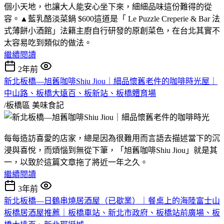
個小天地，也讓大人能安心坐下來，細細品味這份難得的從
容。▲藍乳酪淡菜鍋 $600這道是「 Le Puzzle Creperie & Bar 法
式薄餅小酒館」法籍主廚自行研發的原創菜色，在台北其實不
太容易吃到類似的做法。
繼續閱讀
2年前
新北板橋—旭舊咖啡Shiu Jiou｜細品懷舊老件的咖啡時光屋｜
中山路、板橋大遠百、板新站、板橋體育場
/板橋區
美味食記
每每造訪喜愛的店家，總是因為很難用而言語去描述當下的沉
浸與喜悅，而煩惱到無從下筆，「旭舊咖啡Shiu Jiou」就是其
一，以致於這篇文章拖了將近一年之久。
繼續閱讀
3年前
新北板橋—日鶴串燒居酒屋（已歇業）｜餐桌上的海陸富士山
板橋居酒屋推薦｜板橋車站、新北市政府、板橋站前廣場、板