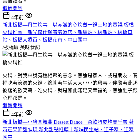
其擁護者。
繼續閱讀
4年前
新北板橋—丹生炊事｜以赤誠的心炊煮一鍋土地的豐饒 板橋
火鍋推薦｜新光傑仕堡有氧酒店、新埔站、板新站、板橋車
站、板橋大遠百、板橋花市、中山國中
/板橋區
美味食記
火鍋，對我來說有種相聚的意念。無論是家人、或是朋友，嘴
裡吃著滾沸的火鍋，邊聊著生活大大小小的瑣事，伴隨著此起
彼落的歡笑聲，吃火鍋，就是如此滿足又幸福的，無論肚子跟
心理都是。
繼續閱讀
4年前
新北板橋—小豬圓舞曲 Dessert Dance｜柔軟蛋皮堆疊千層 著
時芒果鮮甜乍現 新北甜點推薦｜新埔民生站、江子翠、江翠
國中