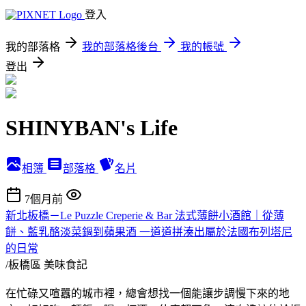
登入
我的部落格
我的部落格後台
我的帳號
登出
SHINYBAN's Life
相簿
部落格
名片
7個月前
新北板橋－Le Puzzle Creperie & Bar 法式薄餅小酒館｜從薄
餅、藍乳酪淡菜鍋到蘋果酒 一道道拼湊出屬於法國布列塔尼
的日常
/板橋區
美味食記
在忙碌又喧囂的城市裡，總會想找一個能讓步調慢下來的地