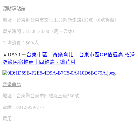
源點驛站館
地址：台東縣台東市文化里15鄰新生路105號（6號貨櫃）
營業時間：15:00-23:00（周一公休）
平均消費：$60/人
▲DAY1－
台東市區—奇樂侖比｜台東市區CP值極高 乾淨
舒適民宿推薦｜四維路、鐵花村
奇樂侖比
地址：台東縣台東市四維路三段330號
電話：0912-999-774
費用：