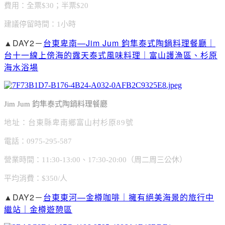
費用：全票$30；半票$20
建議停留時間：1小時
▲DAY2－
台東卑南—Jim Jum 鈞隼泰式陶鍋料理餐廳｜
台十一線上傍海的露天泰式風味料理｜富山護漁區、杉原
海水浴場
Jim Jum 鈞隼泰式陶鍋料理餐廳
地址：台東縣卑南鄉富山村杉原89號
電話：0975-295-587
營業時間：11:30-13:00、17:30-20:00（周二周三公休）
平均消費：$350/人
▲DAY2－
台東東河—金樽咖啡｜擁有絕美海景的旅行中
繼站｜金樽遊憩區