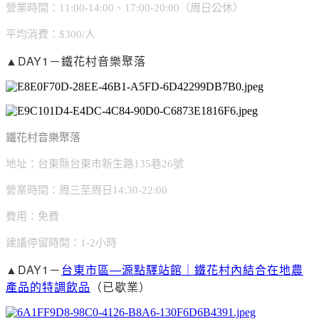
營業時間：11:00-14:00、17:00-20:00（周日公休）
平均消費：$300/人
▲DAY1－鐵花村音樂聚落
鐵花村音樂聚落
地址：台東縣台東市新生路135巷26號
營業時間：周三至周日14:30-22:00
費用：免費
建議停留時間：1-2小時
▲DAY1－
台東市區—源點驛站館｜鐵花村內結合在地農
產品的特調飲品
（已歇業）