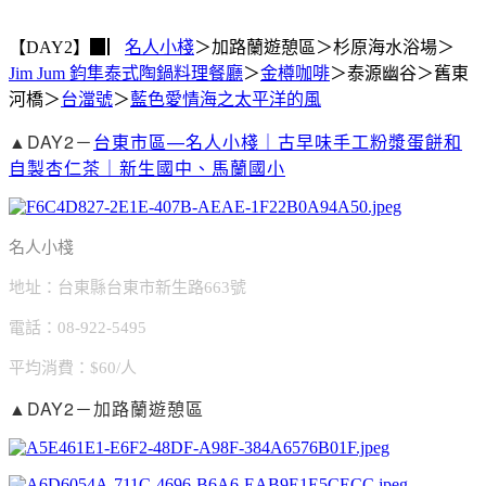
【DAY2】▉▏
名人小棧
＞加路蘭遊憩區＞杉原海水浴場＞
Jim Jum 鈞隼泰式陶鍋料理餐廳
＞
金樽咖啡
＞泰源幽谷＞舊東
河橋＞
台澢號
＞
藍色愛情海之太平洋的風
▲DAY2－
台東市區—名人小棧｜古早味手工粉漿蛋餅和
自製杏仁茶｜新生國中、馬蘭國小
名人小棧
地址：台東縣台東市新生路663號
電話：08-922-5495
平均消費：$60/人
▲DAY2－加路蘭遊憩區