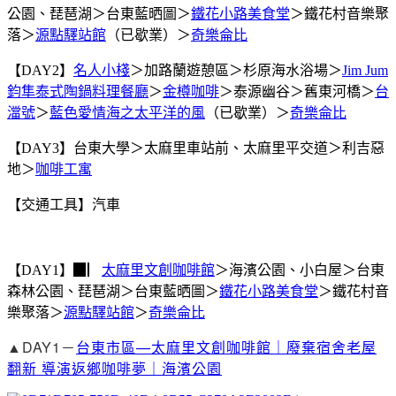
公園、琵琶湖＞台東藍晒圖＞
鐵花小路美食堂
＞鐵花村音樂聚
落＞
源點驛站館
（已歇業）＞
奇樂侖比
【DAY2】
名人小棧
＞加路蘭遊憩區＞杉原海水浴場＞
Jim Jum
鈞隼泰式陶鍋料理餐廳
＞
金樽咖啡
＞泰源幽谷＞舊東河橋＞
台
澢號
＞
藍色愛情海之太平洋的風
（已歇業）＞
奇樂侖比
【DAY3】台東大學＞太麻里車站前、太麻里平交道＞利吉惡
地＞
咖啡工寓
【交通工具】汽車
【DAY1】▉▏
太麻里文創咖啡館
＞海濱公園、小白屋＞台東
森林公園、琵琶湖＞台東藍晒圖＞
鐵花小路美食堂
＞鐵花村音
樂聚落＞
源點驛站館
＞
奇樂侖比
▲DAY1－
台東市區—太麻里文創咖啡館｜廢棄宿舍老屋
翻新 導演返鄉咖啡夢｜海濱公園