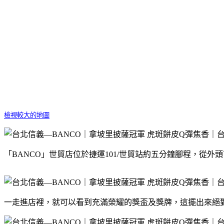
檢視較大的地圖
「BANCO」世貿店位於捷運101/世貿站約五分鐘腳程，從
一走進店裡，就可以看到充滿榮耀的獎盃及獎牌，這擺出來絕