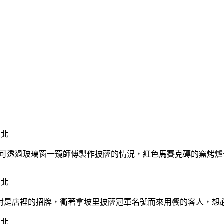
外頭可透過玻璃窗一窺師傅製作披薩的情況，紅色馬賽克磚的窯烤
對是店裡的招牌，衝著拿坡里披薩冠軍名號而來用餐的客人，想