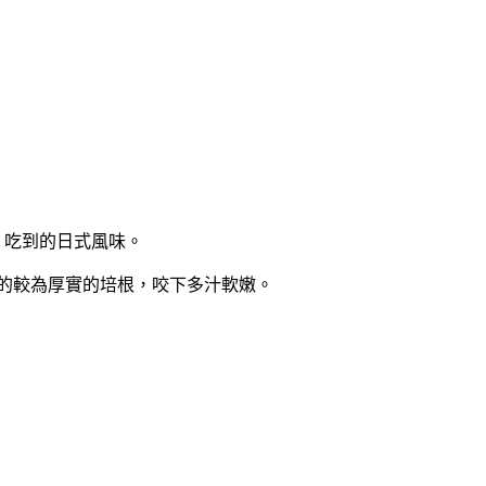
A」吃到的日式風味。
切的較為厚實的培根，咬下多汁軟嫩。