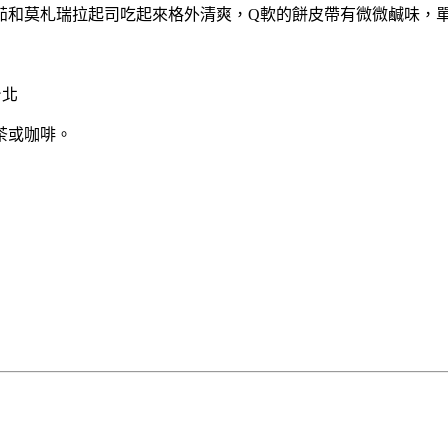
茄和莫札瑞拉起司吃起來格外清爽，Q軟的餅皮帶有微微鹹味，
茶或咖啡。