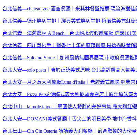
台北信義—chateau zoe 酒窖餐廳｜米其林餐盤推薦 現
台北信義—德州鮮切牛排｜經典美式鮮切牛排 俯瞰信義霓虹街
台北信義—海灘叢林 A Beach｜台北秘境渡假風餐廳 信義1
台北信義—四川吳抄手｜飄香七十年的麻辣過癮 是透過味蕾解
台北信義—Salt and Stone｜加州風情無國界展現 市政府餐廳
台北大安—solo pasta｜衷於正統義式原味 台北高評價高
台北大安—月之意大利餐廳Luna d'Italia｜老牌義式風味 
台北大安—Pizza Persé 傳統式義大利披薩專賣店｜原汁原
台北中山—la mole taipei｜意圖使人發胖的美好事物 義
台北大安—DOMANI義式餐廳｜舌尖上的明日美學 地中海
台北松山—Cin Cin Osteria 請請義大利餐廳｜適合聚餐的