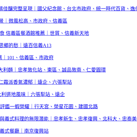
流漁獲佳餚佳釀完整呈現｜國父紀念館、台北市政府、統一時代百貨、逸
景｜微風松高、市政府、信義區
01美食 信義區餐酒館推薦｜世貿、信義新天地
思鄉的愁｜遠百信義A13
推薦｜101、信義區、市政府
人氣義大利麵｜忠孝敦化站、東區、誠品敦南、仁愛圓環
經典杏仁霜派香氣濃郁｜遠企、六張犁站
味義大利道地風味｜六張犁站、遠企
大利紅蝦評鑑一蝦榮耀｜行天宮、榮星花園、建國北路
香料與義式料理的無限潛能｜忠孝新生、忠孝復興、北科大、忠泰
大份量義式餐廳｜南京復興站