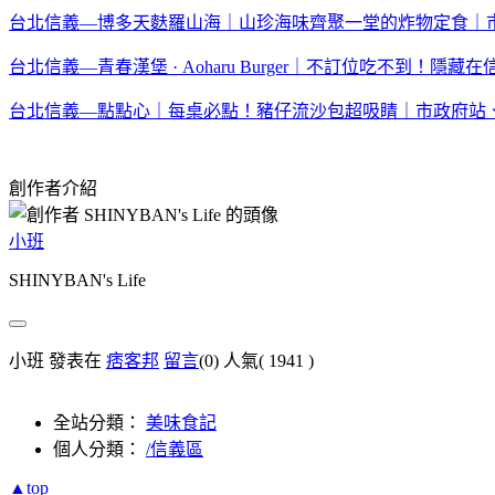
台北信義—博多天麩羅山海｜山珍海味齊聚一堂的炸物定食｜
台北信義—青春漢堡 · Aoharu Burger｜不訂位吃不到
台北信義—點點心｜每桌必點！豬仔流沙包超吸睛｜市政府站
創作者介紹
小班
SHINYBAN's Life
小班 發表在
痞客邦
留言
(0)
人氣(
1941
)
全站分類：
美味食記
個人分類：
/信義區
▲top