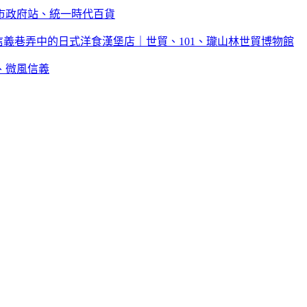
市政府站、統一時代百貨
！隱藏在信義巷弄中的日式洋食漢堡店｜世貿、101、瓏山林世貿博物館
、微風信義