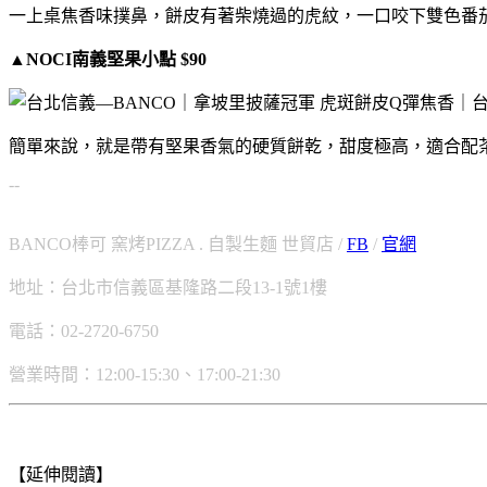
一上桌焦香味撲鼻，餅皮有著柴燒過的虎紋，一口咬下雙色番
▲NOCI南義堅果小點 $90
簡單來說，就是帶有堅果香氣的硬質餅乾，甜度極高，適合配
--
BANCO棒可 窯烤PIZZA . 自製生麵 世貿店 /
FB
/
官網
地址：台北市信義區基隆路二段13-1號1樓
電話：02-2720-6750
營業時間：12:00-15:30、17:00-21:30
【延伸閱讀】