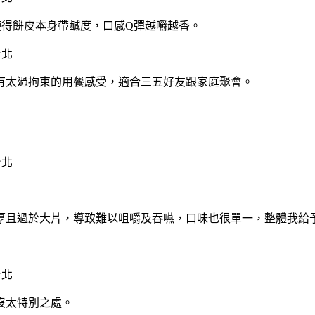
使得餅皮本身帶鹹度，口感Q彈越嚼越香。
有太過拘束的用餐感受，適合三五好友跟家庭聚會。
厚且過於大片，導致難以咀嚼及吞嚥，口味也很單一，整體我給
沒太特別之處。