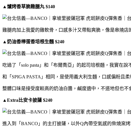
▲爐烤香草脆雞腿丸 $140
雞腿肉加上我愛的雞軟骨，口感多汁又帶點爽脆，像是串燒店
▲奶油香檸蛋香培根生麵 $240
吃過了「solo pasta」和「布爾喬亞」的起司培根麵，我實在
和「SPIGA PASTA」相同，是使用義大利生麵，口感偏
整體口味是接受度較高的奶油白醬，鹹度適中，不道地但也不
▲Extra比安卡披薩 $240
進入到「BANCO」的主打披薩，以外Q內帶空氣感的柴燒窯烤