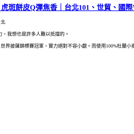
 虎斑餅皮Q彈焦香｜台北101、世貿、國
力，我想也是許多人難以抵擋的。
坡里世界披薩錦標賽冠軍，實力絕對不容小覷。而使用100%杜蘭