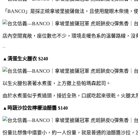
「BANCO」是採正統拿坡里披薩做法，且使用龍眼木柴燒，
店內空間寬敞，座位數也不少，環境走暖色系的溫馨路線，沒
--
▲清蛋生火腿衣 $240
以生火腿包裹著水煮蛋，上方撒上些帕瑪森起司。
由於水煮蛋似乎煮過頭，接近全熟，口感吃起來很乾。火腿太
▲時蔬沙拉佐檸檬油醋醬 $140
份量比想像中還要小，約一人份量，就是普通的油醋醬沙拉，