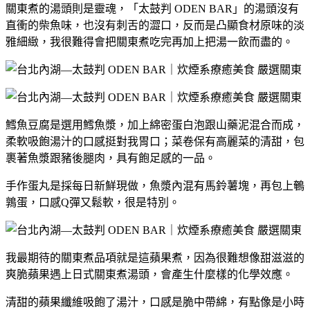
關東煮的湯頭則是靈魂，「太鼓判 ODEN BAR」的湯頭沒有
直衝的柴魚味，也沒有刺舌的澀口，反而是凸顯食材原味的淡
雅細緻，我很難得會把關東煮吃完再加上把湯一飲而盡的。
鱈魚豆腐是選用鱈魚漿，加上綿密蛋白泡跟山藥泥混合而成，
柔軟吸飽湯汁的口感挺對我胃口；菜卷保有高麗菜的清甜，包
裹著魚漿跟豬後腿肉，具有飽足感的一品。
手作蛋丸是採每日新鮮現做，魚漿內混有馬鈴薯塊，再包上鵪
鶉蛋，口感Q彈又鬆軟，很是特別。
我最期待的關東煮品項就是這蘋果煮，因為很難想像甜滋滋的
爽脆蘋果遇上日式關東煮湯頭，會產生什麼樣的化學效應。
清甜的蘋果纖維吸飽了湯汁，口感是脆中帶綿，有點像是小時