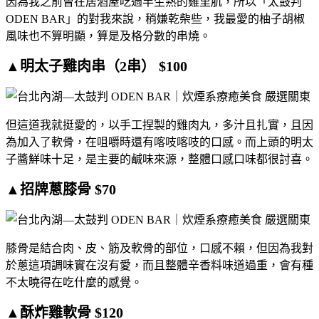
因為我之前曾在居酒屋吃過半生熟的雞里肌，所以「太鼓判
ODEN BAR」的對我來說，稍嫌乾柴些，我最愛的柚子胡椒
風味也不算明顯，算是及格分數的串燒。
▲明太子雞肉串（2串） $100
但這道我就挺愛的，以手工捏製的雞肉丸，多汁且扎實，且因
為加入了軟骨，在咀嚼時還有喀吱喀吱的口感。而上頭的明太
子醬鮮味十足，是主要的鹹味來源，整體口感口味都很討喜。
▲招牌蔥膝骨 $70
膝骨是結合肉、皮、筋及軟骨的部位，口感不賴，但因為我對
於蔥這項調味實在沒有愛，而且整體辛香料味道過重，會有種
不太曉得在吃什麼的感覺。
▲酥炸雞軟骨 $120