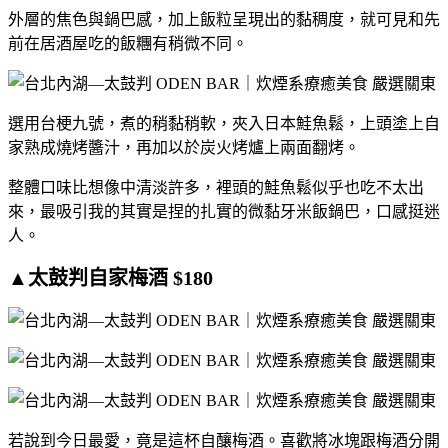
外層的焦色與鍋巴感，加上飯粒呈現出的黏稠度，就可見和先
前在居酒屋吃的飯糰有稍微不同。
選用台梗九號，煮的稍黏稍軟，夾入日本鮭魚鬆，上頭塗上自
家熟成燒烤醬汁，再加以於炭火烤爐上兩面翻烤。
整體口味比想像中清淡許多，裡頭的鮭魚鬆似乎也吃不太出
來，最吸引我的其實是捏的扎實的微黏牙米飯鍋巴，口感挺迷
人。
▲太鼓判自家梅酒 $180
若說到今日最愛，竟是這杯自釀梅酒。喜歡將冰塊跟梅酒分開