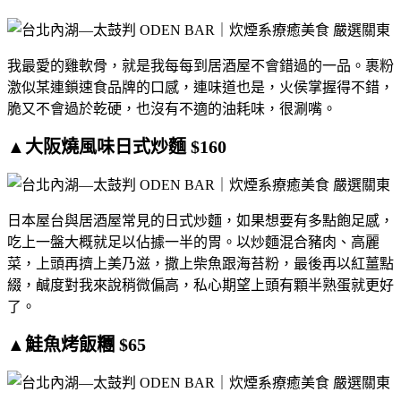
我最愛的雞軟骨，就是我每每到居酒屋不會錯過的一品。裹粉
激似某連鎖速食品牌的口感，連味道也是，火侯掌握得不錯，
脆又不會過於乾硬，也沒有不適的油耗味，很涮嘴。
▲大阪燒風味日式炒麵 $160
日本屋台與居酒屋常見的日式炒麵，如果想要有多點飽足感，
吃上一盤大概就足以佔據一半的胃。以炒麵混合豬肉、高麗
菜，上頭再擠上美乃滋，撒上柴魚跟海苔粉，最後再以紅薑點
綴，鹹度對我來說稍微偏高，私心期望上頭有顆半熟蛋就更好
了。
▲鮭魚烤飯糰 $65