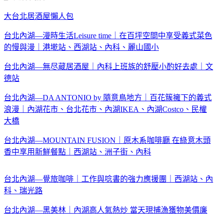
大台北居酒屋懶人包
台北內湖—漫時生活Leisure time｜在百坪空間中享受義式菜色
的慢與漫｜港墘站、西湖站、內科、麗山國小
台北內湖—無尽蔵居酒屋｜內科上班族的舒壓小酌好去處｜文
德站
台北內湖—DA ANTONIO by 隨意鳥地方｜百花簇擁下的義式
浪漫｜內湖花市、台北花市、內湖IKEA、內湖Costco、民權
大橋
台北內湖—MOUNTAIN FUSION｜原木系咖啡廳 在綠意木頭
香中享用新鮮餐點｜西湖站、洲子街、內科
台北內湖—覺旅咖啡｜工作與唸書的強力應援團｜西湖站、內
科、瑞光路
台北內湖—黑美林｜內湖高人氣熱炒 當天現捕漁獲物美價廉