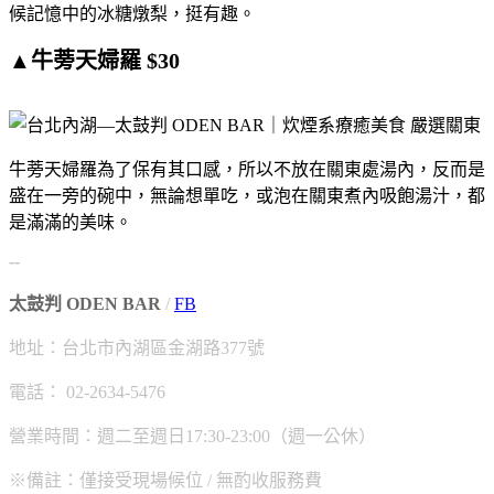
候記憶中的冰糖燉梨，挺有趣。
▲牛蒡天婦羅 $30
牛蒡天婦羅為了保有其口感，所以不放在關東處湯內，反而是
盛在一旁的碗中，無論想單吃，或泡在關東煮內吸飽湯汁，都
是滿滿的美味。
--
太鼓判 ODEN BAR
/
FB
地址：台北市內湖區金湖路377號
電話： 02-2634-5476
營業時間：週二至週日17:30-23:00（週一公休）
※備註：僅接受現場候位 / 無酌收服務費