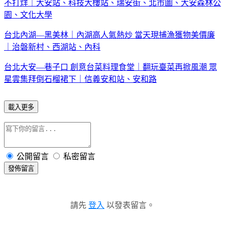
不打烊｜大安站、科技大樓站、瑞安街、北市圖、大安森林公
園、文化大學
台北內湖—黑美林｜內湖高人氣熱炒 當天現捕漁獲物美價廉
｜治磐新村、西湖站、內科
台北大安—巷子口 創意台菜料理食堂｜翻玩臺菜再掀風潮 眾
星雲集拜倒石榴裙下｜信義安和站、安和路
載入更多
公開留言
私密留言
發佈留言
請先
登入
以發表留言。