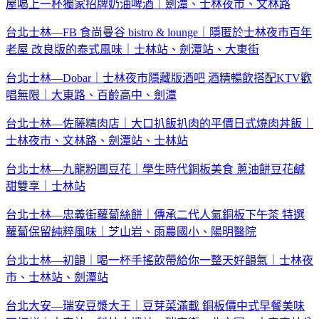
屋喝上一杯獨家招牌奶油啤酒｜劍潭、士林夜市、文林路
台北士林—FB 食尚曼谷 bistro & lounge｜隱匿於士林夜市百年
老屋 改良版的泰式風味｜士林站、劍潭站、大東街
台北士林—Dobar｜士林夜市隱藏版酒吧 酒精暢飲搭配KTV歡
唱無限｜大東路、百齡高中、劍潭
台北士林—佐藤精肉店｜大口扒飯扒肉的平價日式燒肉丼飯｜
士林夜市、文林路、劍潭站、士林站
台北士林—九龍粉圓豆花｜學生時代銅板美食 蔥油餅豆花鹹
甜雙享｜士林站
台北士林—忠義街蘿蔔絲餅｜傳承二代人氣銅板下午茶 特選
蘿蔔保留純粹風味｜芝山岩、雨農國小、陽明醫院
台北士林—初韻｜喝一杯手搖飲帶給你一整天好韻氣｜士林夜
市、士林站、劍潭站
台北大安—瑞安豆漿大王｜豆芽菜滿載 銅板價中式早餐美味