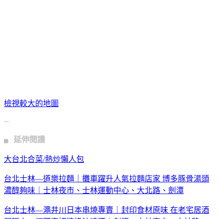
檢視較大的地圖
--
▖ 延伸閱讀
大台北合菜/熱炒懶人包
台北士林—道樂拉麵｜攤車躍升人氣拉麵店家 博多豚骨湯頭
濃醇夠味｜士林夜市、士林運動中心、大北路、劍潭
台北士林—澠井川日本串燒專賣｜封印食材原味 在老宅居酒