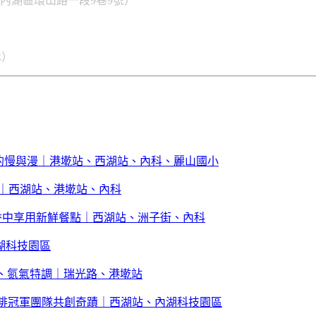
市內湖區環山路一段9巷9號）
休）
式菜色的慢與漫｜港墘站、西湖站、內科、麗山國小
｜西湖站、港墘站、內科
木頭香中享用新鮮餐點｜西湖站、洲子街、內科
湖科技園區
壓、氮氣特調｜瑞光路、港墘站
俊傑與咖啡冠軍團隊共創奇蹟｜西湖站、內湖科技園區