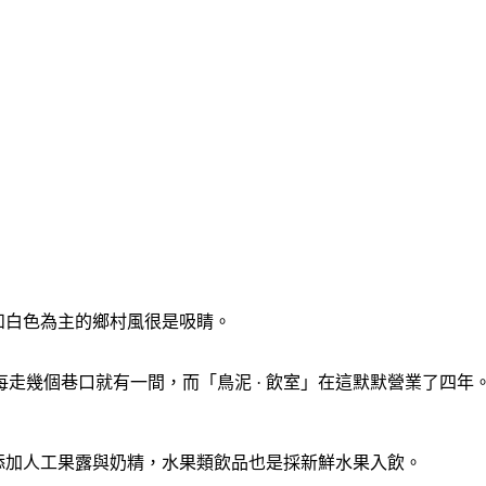
質和白色為主的鄉村風很是吸睛。
走幾個巷口就有一間，而「鳥泥 · 飲室」在這默默營業了四年
不添加人工果露與奶精，水果類飲品也是採新鮮水果入飲。