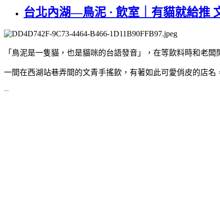
台北內湖—鳥泥 · 飲室｜有貓就給推
「鳥泥是一隻貓，也是貓咪的台語發音」，在等飲料時和老闆
一間在西湖站巷弄間的文青手搖飲，有著如此可愛俏皮的店名
--