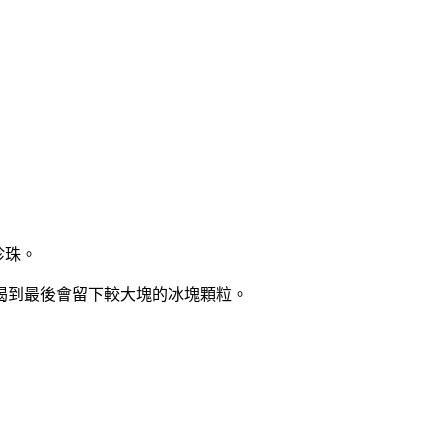
珍珠。
喝到最後會留下較大塊的冰塊顆粒。