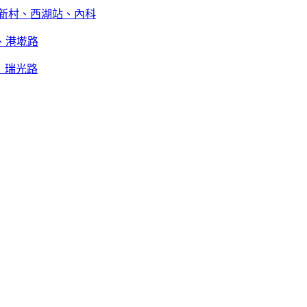
新村、西湖站、內科
、港墘路
｜瑞光路