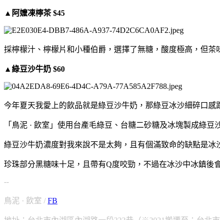
▲阿嬤凍檸茶 $45
採檸檬汁、檸檬片和小種伯爵，選擇了無糖，酸度極高，但茶
▲綠豆沙牛奶 $60
今年夏天我愛上的飲品就是綠豆沙牛奶，那綠豆冰沙細碎口感
「鳥泥 · 飲室」使用台產毛綠豆、台糖二砂糖及冰塊製成綠
綠豆沙牛奶濃度對我來說不是太夠，且有個滿致命的缺點是冰
珍珠部分黑糖味十足，且帶有Q度咬勁，不過在冰沙中冰鎮後
--
鳥泥 · 飲室 /
FB