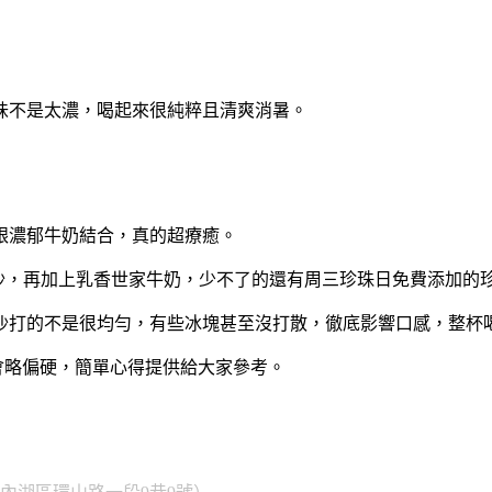
味不是太濃，喝起來很純粹且清爽消暑。
跟濃郁牛奶結合，真的超療癒。
豆沙，再加上乳香世家牛奶，少不了的還有周三珍珠日免費添加的
沙打的不是很均勻，有些冰塊甚至沒打散，徹底影響口感，整杯
會略偏硬，簡單心得提供給大家參考。