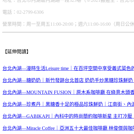
地址：台北市內湖區內湖路一段323巷（※2021搬遷至：台北
電話：02-2799-6306
營業時間：周一至周五11:00-20:00；週六11:00-16:00（周日公
【延伸閱讀】
台北內湖—漫時生活Leisure time｜在百坪空間中享受義
台北內湖—糖奶奶｜新竹發跡台北首店 奶奶手炒黑糖珍珠鮮奶
台北內湖—MOUNTAIN FUSION｜原木系咖啡廳 在綠意
台北內湖—珍煮丹｜黑糖香十足的極品珍珠鮮奶｜江南街、內
台北內湖—GABIKAPI｜內科中的時尚簡約咖啡新星 主打冷
台北內湖—Miracle Coffee｜亞洲五十大最佳咖啡廳 林