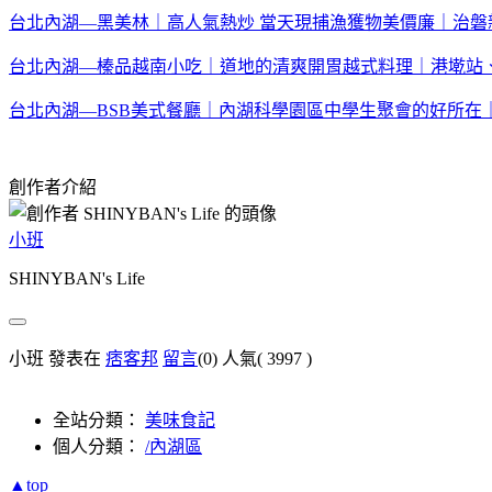
台北內湖—黑美林｜高人氣熱炒 當天現捕漁獲物美價廉｜治磐
台北內湖—榛品越南小吃｜道地的清爽開胃越式料理｜港墘站
台北內湖—BSB美式餐廳｜內湖科學園區中學生聚會的好所在
創作者介紹
小班
SHINYBAN's Life
小班 發表在
痞客邦
留言
(0)
人氣(
3997
)
全站分類：
美味食記
個人分類：
/內湖區
▲top