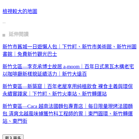
檢視較大的地圖
--
▖ 延伸閱讀
新竹市舊城一日遊懶人包｜下竹町、新竹市美術館、新竹州圖
書館｜免費新竹觀光巴士
新竹北區—李克承博士故居 a-moom｜百年日式黑瓦木構老宅
以咖啡廳新樣貌延續活力｜新竹大遠百
新竹東區—新築窟｜百年老屋享用純植飲食 裸食主義與環保
永續實踐家｜下竹町、新竹火車站、新竹轉運站
新竹東區—Caca 越南法國麵包專賣店｜每日限量現烤法國麵
包 清爽北越風味擄獲竹科工程師的胃｜東門圓環、新竹轉運
站、東門街
載入更多