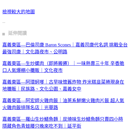
檢視較大的地圖
--
▖ 延伸閱讀
嘉義東區—巴倫司康 Baron Scones｜嘉義司康代名詞 挑戰全台
最強司康｜文化路夜市、公明路
嘉義東區—生炒螺肉（即將搬遷）｜一味熱賣三十年 辛香脆
口人氣爆棚小攤販｜文化夜市
嘉義東區—阿環蚵嗲｜古早味懷舊炸物 炸米糕韭菜捲現身在
地攤販｜民族路、文化公園、嘉義女中
嘉義東區—阿宏師火雞肉飯｜油蔥系鮮嫩火雞肉片飯 超人氣
火雞肉飯排隊名店｜光華路
嘉義東區—羅山生炒鱔魚麵｜炭燒味生炒鱔魚麵只賣四小時
隱藏角色青蛙腰只晚來吃不到｜延平街