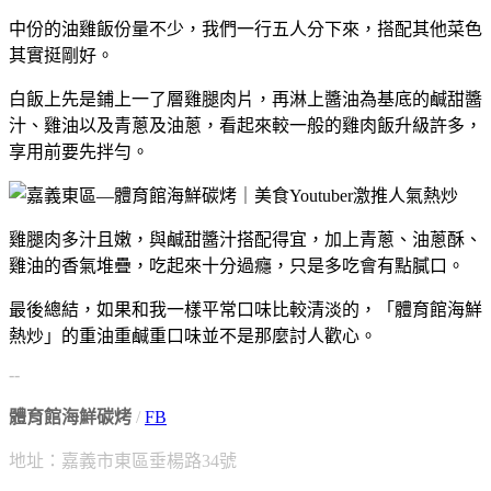
中份的油雞飯份量不少，我們一行五人分下來，搭配其他菜色
其實挺剛好。
白飯上先是鋪上一了層雞腿肉片，再淋上醬油為基底的鹹甜醬
汁、雞油以及青蔥及油蔥，看起來較一般的雞肉飯升級許多，
享用前要先拌勻。
雞腿肉多汁且嫩，與鹹甜醬汁搭配得宜，加上青蔥、油蔥酥、
雞油的香氣堆疊，吃起來十分過癮，只是多吃會有點膩口。
最後總結，如果和我一樣平常口味比較清淡的，「體育館海鮮
熱炒」的重油重鹹重口味並不是那麼討人歡心。
--
體育館海鮮碳烤
/
FB
地址：嘉義市東區垂楊路34號