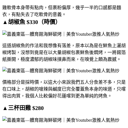
雞軟骨本身帶有點肉，但裹粉偏厚，幾乎一半的口感都是麵
衣，有點失去了吃軟骨的意義。
▲胡椒魚 $330（時價）​
這道胡椒魚的作法和我想像有落差，原本以為是在鮮魚上灑胡
椒烤製，沒想到竟是在以大量胡椒包裹鮮魚後燜烤，一將錫箔
紙撕開，極度濃郁的胡椒味撲鼻而來，在嗅覺上頗為震撼。
價格部分是採時價，以這大小來說我們五人分食差不多，只是
在口味上，胡椒的嗆辣與鹹度已完全覆蓋魚本身的味道，只嚐
得出肉質，我個人比較偏好花蓮嚐到更為單純的烤魚。
▲三杯田雞 $280