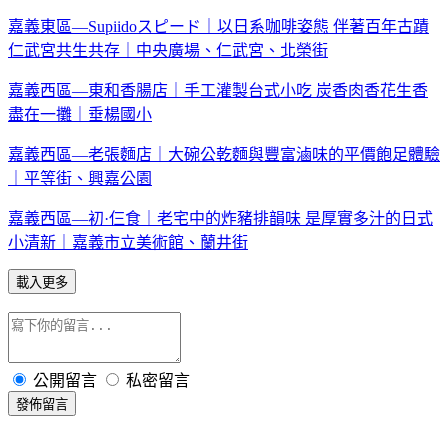
嘉義東區—Supiidoスピード｜以日系咖啡姿態 伴著百年古蹟
仁武宮共生共存｜中央廣場、仁武宮、北榮街
嘉義西區—東和香腸店｜手工灌製台式小吃 炭香肉香花生香
盡在一攤｜垂楊國小
嘉義西區—老張麵店｜大碗公乾麵與豐富滷味的平價飽足體驗
｜平等街、興嘉公園
嘉義西區—初·仨食｜老宅中的炸豬排韻味 是厚實多汁的日式
小清新｜嘉義市立美術館、蘭井街
載入更多
公開留言
私密留言
發佈留言