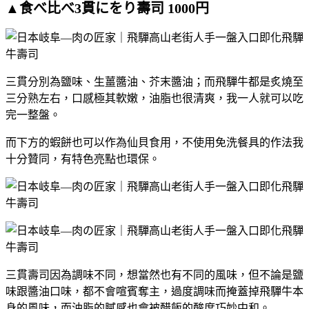
▲食べ比べ3貫にをり壽司 1000円
三貫分別為鹽味、生薑醬油、芥末醬油；而飛驒牛都是炙燒至
三分熟左右，口感極其軟嫩，油脂也很清爽，我一人就可以吃
完一整盤。
而下方的蝦餅也可以作為仙貝食用，不使用免洗餐具的作法我
十分贊同，有特色亮點也環保。
三貫壽司因為調味不同，想當然也有不同的風味，但不論是鹽
味跟醬油口味，都不會喧賓奪主，過度調味而掩蓋掉飛驒牛本
身的風味，而油脂的膩感也會被醋飯的酸度巧妙中和。