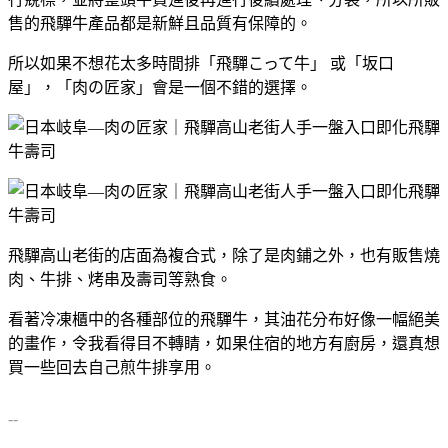
售的飛驒牛產品都是新鮮且品質有保障的。
所以如果不想花太多時間排「飛驒こって牛」 或「坂口
屋」，「肉の匠家」會是一個不錯的選擇。
飛驒高山老街的店面為複合式，除了是肉鋪之外，也有販售燒
肉、牛排、烤串及壽司等熟食。
看著冷凍櫃中的各種部位的飛驒牛，其油花分布好像一幅絕美
的畫作，令我看得目不轉睛，如果住宿的地方有廚房，還真想
買一些回去自己煎牛排享用。
--