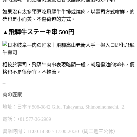
如果沒有太多預算吃飛驒牛牛排或燒肉，以壽司方式嚐鮮，的
確也是小而美、不傷荷包的方式。
▲飛驒牛ステーキ串 500円
相較於壽司，飛驒牛肉串表現略顯一般，就是偏油的烤串，價
格也不是很便宜，不推薦。
--
肉の匠家
地址：日本〒506-0842 Gifu, Takayama, Shimoninomachi, ２
電話：+81 577-36-2989
營業時間：11:00-14:30、17:00-20:30（周二週三公休）