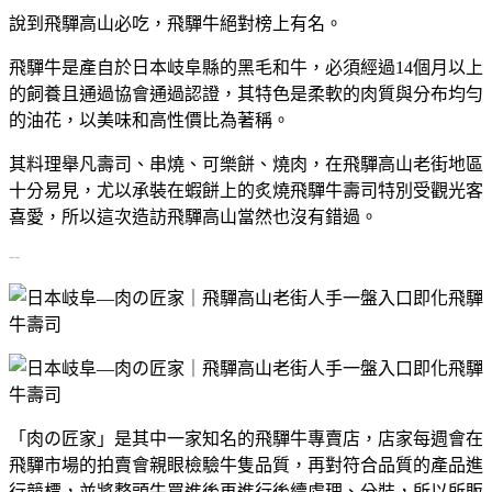
說到飛驒高山必吃，飛驒牛絕對榜上有名。
飛驒牛是產自於日本岐阜縣的黑毛和牛，必須經過14個月以上
的飼養且通過協會通過認證，其特色是柔軟的肉質與分布均勻
的油花，以美味和高性價比為著稱。
其料理舉凡壽司、串燒、可樂餅、燒肉，在飛驒高山老街地區
十分易見，尤以承裝在蝦餅上的炙燒飛驒牛壽司特別受觀光客
喜愛，所以這次造訪飛驒高山當然也沒有錯過。
--
「肉の匠家」是其中一家知名的飛驒牛專賣店，店家每週會在
飛驒市場的拍賣會親眼檢驗牛隻品質，再對符合品質的產品進
行競標，並將整頭牛買進後再進行後續處理、分裝，所以所販