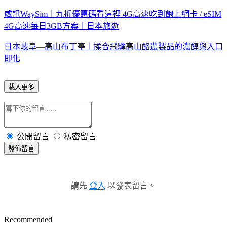
威訊WaySim｜九折優惠碼看這裡 4G高速吃到飽上網卡 / eSIM
4G高速每日3GB方案｜日本旅遊
日本岐阜—高山布丁亭｜揉合飛驒高山酪農製品的濃醇與入口
即化
載入更多
公開留言
私密留言
發佈留言
請先
登入
以發表留言。
Recommended