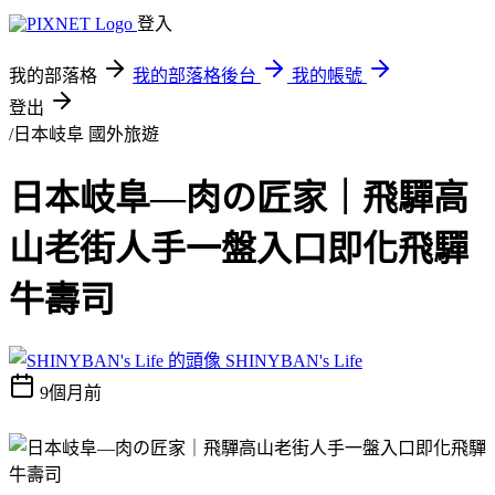
登入
我的部落格
我的部落格後台
我的帳號
登出
/日本岐阜
國外旅遊
日本岐阜—肉の匠家｜飛驒高
山老街人手一盤入口即化飛驒
牛壽司
SHINYBAN's Life
9個月前