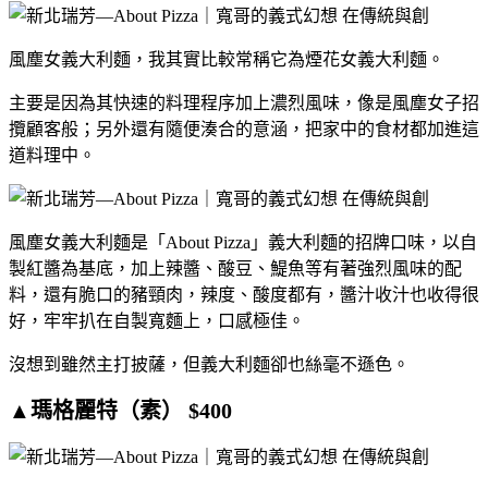
風塵女義大利麵，我其實比較常稱它為煙花女義大利麵。
主要是因為其快速的料理程序加上濃烈風味，像是風塵女子招
攬顧客般；另外還有隨便湊合的意涵，把家中的食材都加進這
道料理中。
風塵女義大利麵是「About Pizza」義大利麵的招牌口味，以自
製紅醬為基底，加上辣醬、酸豆、鯷魚等有著強烈風味的配
料，還有脆口的豬頸肉，辣度、酸度都有，醬汁收汁也收得很
好，牢牢扒在自製寬麵上，口感極佳。
沒想到雖然主打披薩，但義大利麵卻也絲毫不遜色。
▲瑪格麗特（素） $400