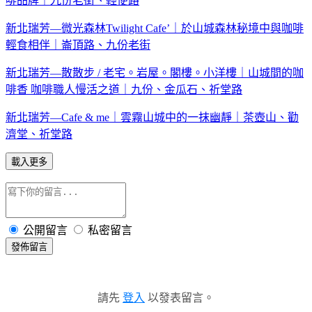
啡品牌｜九份老街、輕便路
新北瑞芳—微光森林Twilight Cafe’｜於山城森林秘境中與咖啡
輕食相伴｜崙頂路、九份老街
新北瑞芳—散散步 / 老宅。岩屋。閣樓。小洋樓｜山城間的咖
啡香 咖啡職人慢活之道｜九份、金瓜石、祈堂路
新北瑞芳—Cafe & me｜雲霧山城中的一抹幽靜｜茶壺山、勸
濟堂、祈堂路
載入更多
公開留言
私密留言
發佈留言
請先
登入
以發表留言。