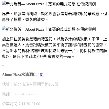
馬告，也就是山胡椒，顧名思義就是有著胡椒般的辛辣感，但
再多了檸檬、香茅的清香。
加上原住民美食黑豬肉豬五花，以及多汁的糯米椒，不僅一上
桌香氣逼人，馬告跟糯米椒完美平衡了起司和豬五花的濃郁，
不易出水的食材也讓餅皮即使吃到最後一片，仍保持極佳的脆
與Q，是我下次到瑞芳絕對會再訪的一品。
--
AboutPizza水湳洞店
/
IG
地址：新北市瑞芳區明里路102號
電話：0983-138-555
營業時間：11:30-21:00