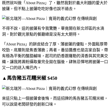
既然就叫做「About Pizza」了，雖然我對於義大利麵的愛大於
披薩，但不點上披薩吃吃好像也說不過去。
不得不說，這的披薩有令我驚艷，畢竟開在新北郊區的水湳
洞，對於觀光景點的餐廳總是沒有太大期待。
「About Pizza」的餅皮結合了厚、薄披薩的優點，外圍鬆厚帶
咬勁，底層則是焦香薄脆；再者，番茄醬應也是店家自製，帶
有極為平衡的酸甜鹹味，起司的奶香跟羅勒的清香與其完美交
織，讓我將澱粉攝取量完全拋在腦後，肆無忌憚地將披薩一口
又一口的送入嘴巴內。
▲馬告豬五花糯米椒 $450
來這只點上一個披薩會後悔，而這招牌的馬告豬五花糯米椒，
可以說是老闆研發的創新口味。