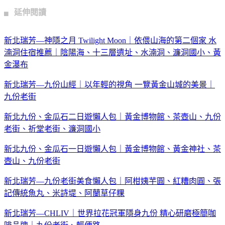
▖ 延伸閱讀
新北瑞芳—神隱之月 Twilight Moon｜依偎山海的第二個家 水
湳洞住宿推薦｜陰陽海、十三層遺址、水湳洞、濂洞國小、黃
金瀑布
新北瑞芳—九份山經｜以年輕的視角 一覽黃金山城的美景｜
九份老街
新北九份、金瓜石二日遊懶人包｜黃金博物館、茶壺山、九份
老街、祈堂老街、濂洞國小
新北九份、金瓜石一日遊懶人包｜黃金博物館、黃金神社、茶
壺山、九份老街
新北瑞芳—九份老街美食懶人包｜阿柑姨芋圓、紅糟肉圓、張
記傳統魚丸、米詩堤、阿蘭草仔粿
新北瑞芳—CHLIV｜世界拉花冠軍隱身九份 精心研磨極簡咖