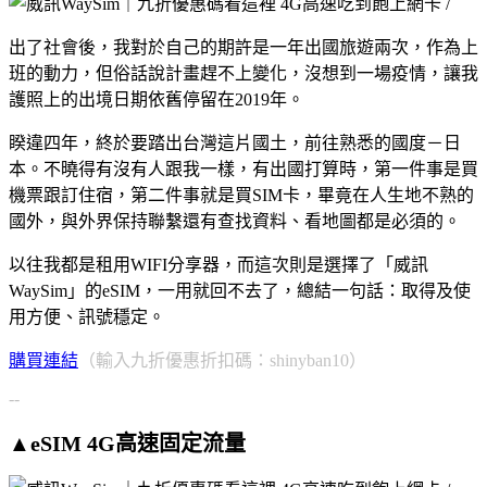
出了社會後，我對於自己的期許是一年出國旅遊兩次，作為上
班的動力，但俗話說計畫趕不上變化，沒想到一場疫情，讓我
護照上的出境日期依舊停留在2019年。
睽違四年，終於要踏出台灣這片國土，前往熟悉的國度－日
本。不曉得有沒有人跟我一樣，有出國打算時，第一件事是買
機票跟訂住宿，第二件事就是買SIM卡，畢竟在人生地不熟的
國外，與外界保持聯繫還有查找資料、看地圖都是必須的。
以往我都是租用WIFI分享器，而這次則是選擇了「威訊
WaySim」的eSIM，一用就回不去了，總結一句話：取得及使
用方便、訊號穩定。
購買連結
（輸入九折優惠折扣碼：shinyban10）
--
▲eSIM 4G高速固定流量