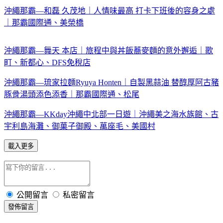
沖繩那霸—和磊 久茂地｜人情味最高 打卡下班後的容身之處
｜那霸國際通、美榮橋
沖繩那霸—舞天 本店｜旅程中與丼飯蕎麥麵的意外邂逅｜歌
町、新都心、DFS免稅店
沖繩那霸—琉家拉麵Ryuya Honten｜自製黑蒜油 替醇厚阿古豬
豚骨湯頭添色添香｜那霸國際通、松尾
沖繩那霸—KKday沖繩中北部一日遊｜沖繩美之海水族館、古
宇利島海灘、御菓子御殿、萬座毛、美國村
載入更多
公開留言
私密留言
發佈留言