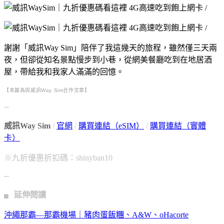
謝謝「威訊Way Sim」陪伴了我這幾天的旅程，雖然僅三天兩
夜，但卻從知名景點慢步到小巷，從網美餐廳吃到在地居酒
屋，帶給我和我家人滿滿的回憶。
【本篇為與威訊Way Sim合作文章】
--
威訊Way Sim
/
官網
/
購買連結（eSIM）
/
購買連結（實體
卡）
※九折優惠折扣碼：shinyban10
--
▖ 延伸閱讀
沖繩那霸—那霸機場｜豬肉蛋飯糰、A&W、oHacorte