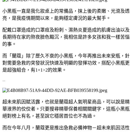
小黑瓶一直是我化妝桌上的常備品，抹上後的柔嫩、光滑及透
亮，是我疫情期間以來，能夠穩定膚況的最大幫手。
配戴口罩造成的口罩痘及粉刺、濕熱炎夏造成的肌膚出油以及
長期待在家的熬夜臉色黯沉，我相信是許多女孩和我一樣苦惱
的事。
而「蘭蔻」除了歷久不衰的小黑瓶，今年再推出未來安瓶，針
對需要急救的突發狀況快速及明顯的發揮功效，搭配小黑瓶更
是超強組合，有1+1>2的效果。
--
超未來肌因賦活露，也就是蘭蔻超人氣明星商品，可以說是精
華液界的佼佼者。只要搜尋精華保養相關關鍵字，這瓶小黑瓶
絕對榜上有名，甚至說它穩居首位也不為過。
而在今年八月，蘭蔻更是推出急救必備神物－超未來肌因活性