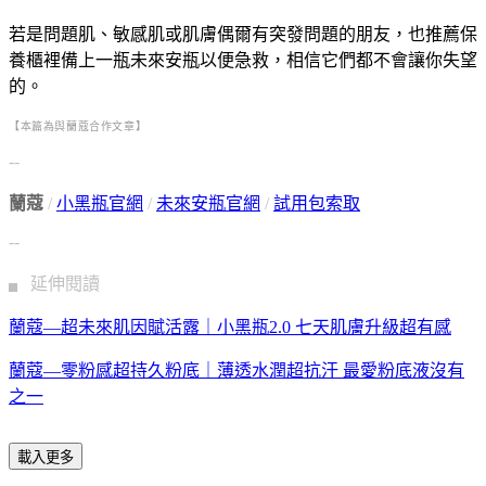
若是問題肌、敏感肌或肌膚偶爾有突發問題的朋友，也推薦保
養櫃裡備上一瓶未來安瓶以便急救，相信它們都不會讓你失望
的。
【
本篇為與蘭蔻合作文章】
--
蘭蔻
/
小黑瓶
官網
/
未來安瓶官網
/
試用包索取
--
▖ 延伸閱讀
蘭蔻—超未來肌因賦活露｜小黑瓶2.0 七天肌膚升級超有感
蘭蔻—零粉感超持久粉底｜薄透水潤超抗汗 最愛粉底液沒有
之一
載入更多