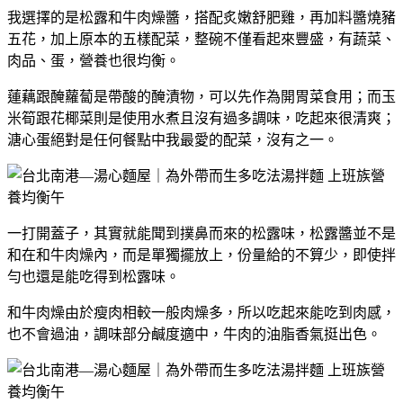
我選擇的是松露和牛肉燥醬，搭配炙嫩舒肥雞，再加料醬燒豬
五花，加上原本的五樣配菜，整碗不僅看起來豐盛，有蔬菜、
肉品、蛋，營養也很均衡。
蓮藕跟醃蘿蔔是帶酸的醃漬物，可以先作為開胃菜食用；而玉
米筍跟花椰菜則是使用水煮且沒有過多調味，吃起來很清爽；
溏心蛋絕對是任何餐點中我最愛的配菜，沒有之一。
一打開蓋子，其實就能聞到撲鼻而來的松露味，松露醬並不是
和在和牛肉燥內，而是單獨擺放上，份量給的不算少，即使拌
勻也還是能吃得到松露味。
和牛肉燥由於瘦肉相較一般肉燥多，所以吃起來能吃到肉感，
也不會過油，調味部分鹹度適中，牛肉的油脂香氣挺出色。