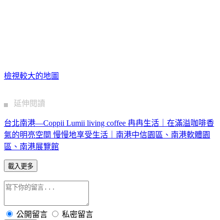
檢視較大的地圖
▖ 延伸閱讀
台北南港—Coppii Lumii living coffee 冉冉生活｜在滿溢咖啡香
氣的明亮空間 慢慢地享受生活｜南港中信園區、南港軟體園
區、南港展覽館
載入更多
公開留言
私密留言