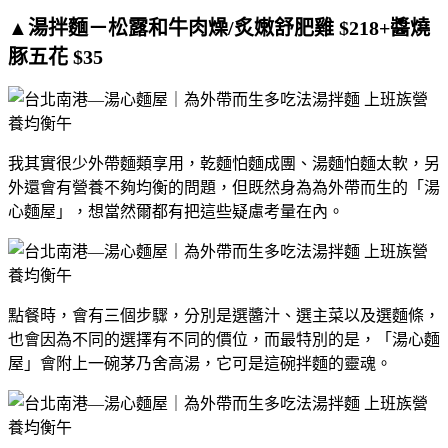
▲湯拌麵－松露和牛肉燥/炙嫩舒肥雞 $218+醬燒
豚五花 $35
我其實很少外帶麵類享用，乾麵怕麵成團、湯麵怕麵太軟，另
外還會有營養不夠均衡的問題，但既然身為為外帶而生的「湯
心麵屋」，想當然爾都有把這些疑慮考量在內。
點餐時，會有三個步驟，分別是選醬汁、選主菜以及選麵條，
也會因為不同的選擇有不同的價位，而最特別的是，「湯心麵
屋」會附上一碗茅乃舍高湯，它可是這碗拌麵的靈魂。