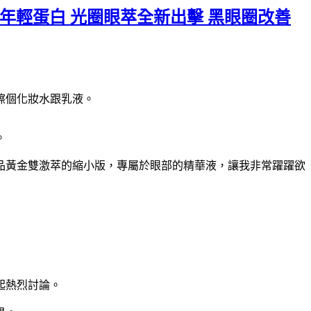
年輕蛋白 光圈眼萃全新出擊 黑眼圈改善
擦個化妝水跟乳液。
。
品黃金雙激萃的縮小版，專屬於眼部的精華液，讓我非常躍躍欲
起熱烈討論。