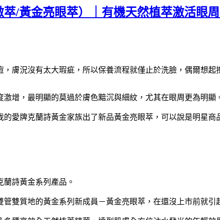
萃/黃金亮眼萃）｜有機天然植萃激活眼周
痘，膚況沒有太大瑕疵，所以保養流程就僅止於洗臉，偶爾想起
度激增，最明顯的莫過於膚色黯沉與細紋，尤其在眼周更為明顯
我的愛牌克蘭詩黃金家族出了新品黃金亮眼萃，可以說是明星商
克蘭詩黃金系列產品。
雙管雙質地的黃金系列新成員－黃金亮眼萃，在還沒上市前就引