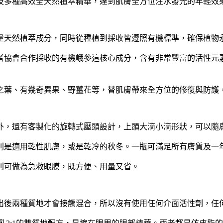
及多種高效全天然植萃精華，達到肌膚全方位注水發光的年輕效
量天然植萃成分，同時從種植到採收皆遵照有機標準，確保植物
會合作採收的有機峨參這核心成分，含有非常豐富的活性元素，也能
之葉、有幾奇異果、野薑花等，替肌膚帶來全方位的修復與防護
外，還有客製化的旋轉式壓頭設計，上頭大滴小滴形狀，可以隨
則是適用乾性肌膚，或是乾冷的秋冬。一瓶可滿足所有膚質及一
則可做為急救眼膜，既方便、用量又省。
出後兩種質地才會接觸混合，所以沒有使用任何介面活性劑，任