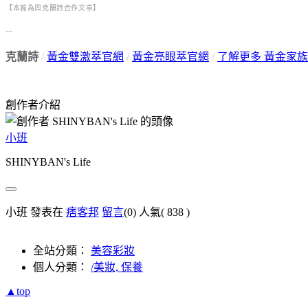
【
本篇為與克蘭詩合作文章】
--
克蘭詩
/
黃金雙激萃官網
/
黃金亮眼萃官網
/
了解更多 黃金家族
創作者介紹
小班
SHINYBAN's Life
小班 發表在
痞客邦
留言
(0)
人氣(
838
)
全站分類：
美容彩妝
個人分類：
/美妝, 保養
▲top