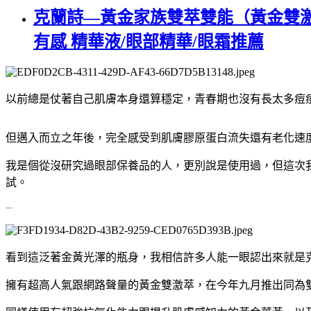
克蘭詩—黃金家族雙萃雙能（黃金雙激
有感 精華液/眼部精華/眼霜推薦
以前總是仗著自己肌膚本身還算穩定，青春期也沒有長太多痘
但邁入而立之年後，完全感受到肌膚膠原蛋白流失還有老化速
我是個從沒研究過眼部保養品的人，更別說是使用過，但這次
試。
--
看到這泛著金黃光澤的瓶身，我相信許多人能一眼認出來就是
擁有超高人氣跟網路聲量的黃金雙激萃，在今年九月推出同為