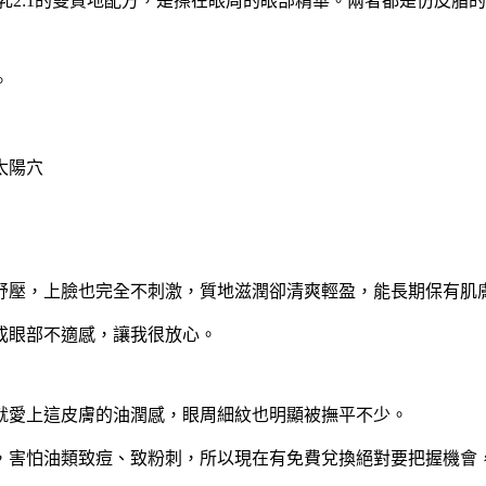
水乳2:1的雙質地配方，是擦在眼周的眼部精華。兩者都是仿皮
。
太陽穴
舒壓，上臉也完全不刺激，質地滋潤卻清爽輕盈，能長期保有肌
成眼部不適感，讓我很放心。
就愛上這皮膚的油潤感，眼周細紋也明顯被撫平不少。
，害怕油類致痘、致粉刺，所以現在有免費兌換絕對要把握機會