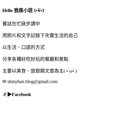
Hello 我是小班 ʕ•͡ᴥ•ʔ
嘗試在忙碌步調中
用照片和文字記錄下充實生活的自己
以生活、口語的方式
分享各種好吃好玩的餐廳和景點
主要以美食、旅遊類文章為主( • ̀ω•́ )
✉ shinyban.blog@gmail.com
∥▶Facebook