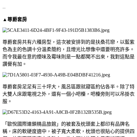
--
▲尊爵套房
尊爵套房共有六種房型，這次被安排到的是扶桑花戀，以藍紫
色為主的色調十分溫柔簡約，且燈光比想像中還要明亮許多。
而令我最在意的煙味及霉味則是一點都聞不出來，我對這點是
讚譽有加。
尊爵套房足足有三十坪大，風呂區跟就寢區約佔各半。除了特
大雙人床跟電視之外，還有一個小吧檯，吧檯旁則可以吊掛衣
服。
「歐悅國際連鎖精品旅館」的被套及枕頭套上都印有品牌名
稱，床的軟硬度適中，被子寬大柔軟，枕頭也很貼心的提供四