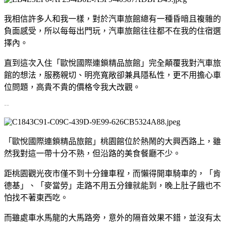
我相信許多人和我一樣，對於汽車旅館總有一種昏暗且複雜的
負面感受，所以每每出門玩，汽車旅館往往都不在我的住宿選
擇內。
直到這次入住「歐悅國際連鎖精品旅館」完全顛覆我對汽車旅
館的想法，服務親切、明亮寬敞卻兼具隱私性，更不用擔心車
位問題，高貴不貴的價格令我大改觀。
--
「歐悅國際連鎖精品旅館」桃園館位於熱鬧的大興西路上，雖
然我對這一帶十分不熟，但沿路的美食餐廳不少。
距桃園觀光夜市僅不到十分鐘車程，而懶得開車騎車的，「肯
德基」、「麥當勞」走路不用五分鐘就能到，晚上肚子餓也不
怕找不著東西吃。
而雖處車水馬龍的大馬路旁，意外的隔音效果不錯，並沒有太