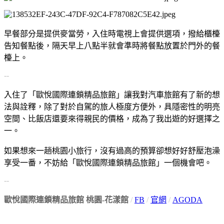
早餐部分是提供麥當勞，入住時電視上會提供選項，撥給櫃檯
告知餐點後，隔天早上八點半就會準時將餐點放置於門外的餐
檯上。
--
入住了「歐悅國際連鎖精品旅館」讓我對汽車旅館有了新的想
法與詮釋，除了對於自駕的旅人極度方便外，具隱密性的明亮
空間、比飯店還要來得親民的價格，成為了我出遊的好選擇之
一。
如果想來一趟桃園小旅行，沒有過高的預算卻想好好舒壓泡澡
享受一番，不妨給「歐悅國際連鎖精品旅館」一個機會吧。
--
歐悅國際連鎖精品旅館 桃園-花漾館
/
FB
/
官網
/
AGODA