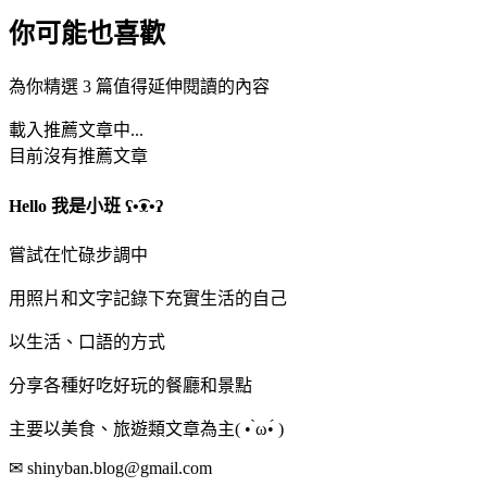
你可能也喜歡
為你精選 3 篇值得延伸閱讀的內容
載入推薦文章中...
目前沒有推薦文章
Hello 我是小班 ʕ•͡ᴥ•ʔ
嘗試在忙碌步調中
用照片和文字記錄下充實生活的自己
以生活、口語的方式
分享各種好吃好玩的餐廳和景點
主要以美食、旅遊類文章為主( • ̀ω•́ )
✉ shinyban.blog@gmail.com