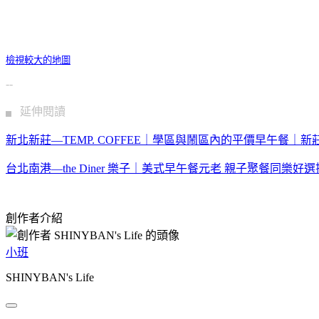
檢視較大的地圖
--
▖ 延伸閱讀
新北新莊—TEMP. COFFEE｜學區與鬧區內的平價早午餐｜新
台北南港—the Diner 樂子｜美式早午餐元老 親子聚餐同樂
創作者介紹
小班
SHINYBAN's Life