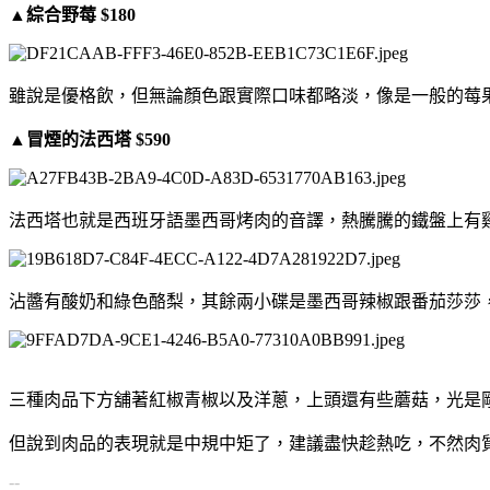
▲綜合野莓 $180
雖說是優格飲，但無論顏色跟實際口味都略淡，像是一般的莓
▲冒煙的法西塔 $590
法西塔也就是西班牙語墨西哥烤肉的音譯，熱騰騰的鐵盤上有
沾醬有酸奶和綠色酪梨，其餘兩小碟是墨西哥辣椒跟番茄莎莎
三種肉品下方舖著紅椒青椒以及洋蔥，上頭還有些蘑菇，光是
但說到肉品的表現就是中規中矩了，建議盡快趁熱吃，不然肉
--