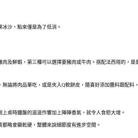
果冰沙，點來僅是為了低消。
雞肉及鮮蝦，第三種可以選擇要豬肉或牛肉。搭配法西塔的，是
，無論將肉品單吃，或是夾入Q軟餅皮，隨喜好添加醬料跟配料
剛上桌時鐵盤的滋滋作響加上陣陣香氣，就令人食慾大增。
質都略會顯乾硬，整體來說細節度有進步空間。