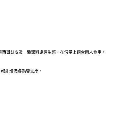
墨西哥餅皮及一盤醬料還有生菜，在份量上適合兩人食用。
，都能增添餐點豐富度。