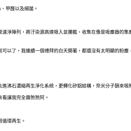
5、甲醛以及細菌。
旋濾淨陣列，將汙染源高速吸入並攔截，收集在像是吸塵器的集
就可以了，我連續一個禮拜的白天開著，都還沒有太明顯的粉塵
先進沸石濃縮再生淨化系統，更轉化矽鋁結構，奈米分子篩來吸
來看讓我完全霧煞煞阿。
限循環再生。