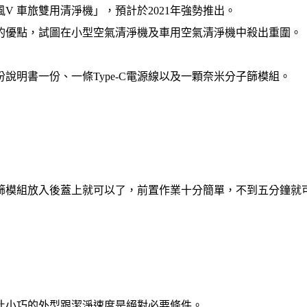
 車旅雙用清淨機」，預計於2021年強勢推出。
的優點，試圖在小型空氣清淨機及車用空氣清淨機中殺出重圍。
明書一份、一條Type-C電源線以及一顆奈米分子篩模組。
篩模組放入後蓋上就可以了，前置作業十分簡單，不到五分鐘就
此小巧的外型跟潔淨速度是絕對必要條件。