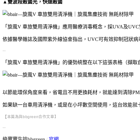
▲雙波段殺菌光，快速殺菌
「旋風V 車旅雙用清淨機」應用醫療消毒概念，採UVA及U
依據醫學雜誌及國際紫外線協會指出，UVC可有效抑制冠狀
--
「旋風V 車旅雙用清淨機」的優勢統整在以下這張表格（擷取
以節能環保角度來看，省電且不用更換耗材，就能達到清除PM2
如果缺一台車用清淨機，或是在小坪數空間使用，這台效能就
【
本篇為與bbgreen合作文章】
--
綠寶寶生技bbgreen
/
官網