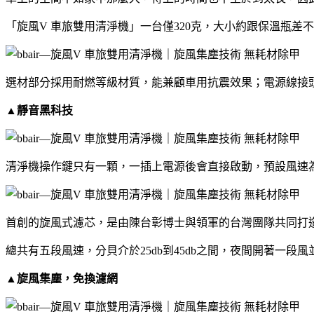
「旋風V 車旅雙用清淨機」一台僅320克，大小約跟保溫瓶
選材部分採用耐燃等級材質，能兼顧車用抗震效果；電源線接
▲靜音黑科技
清淨機操作鍵只有一顆，一插上電源後會直接啟動，預設風速
首創的旋風式濾芯，是由陳台彰博士與領軍的台灣團隊共同打
總共有五段風速，分貝介於25db到45db之間，夜間開著一
▲旋風集塵，免換濾網