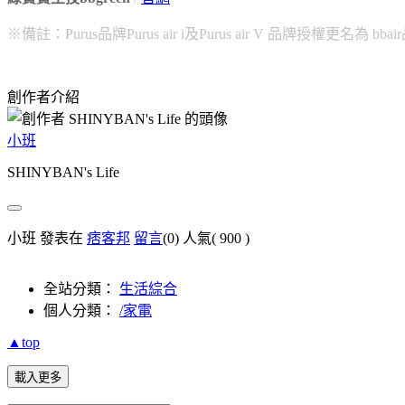
※備註：Purus品牌Purus air i及Purus air V 品牌授權更名為 bba
創作者介紹
小班
SHINYBAN's Life
小班 發表在
痞客邦
留言
(0)
人氣(
900
)
全站分類：
生活綜合
個人分類：
/家電
▲top
載入更多