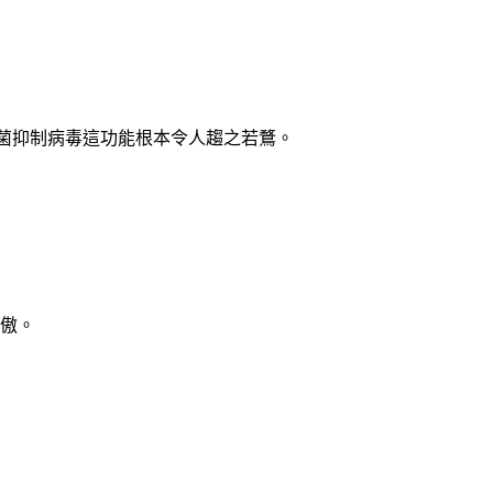
菌抑制病毒這功能根本令人趨之若鶩。
驕傲。