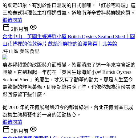
的既定印象。有別於甜口溫潤的日式咖哩，「紅杉宅料理」這
三款泰式料理包主打椰奶香氣、道地南洋辛香料與鮮嫩肉質。
繼續閱讀
2個月前
台北中山—英國生蠔海鮮小屋 British Oysters Seafood Shed｜圓
山花博裡的倫敦碎片 獻給海鮮控的浪漫驚喜｜北美館
/中山區
美味食記
痞客邦頻繁的改版與介面轉變，確實消磨了這一年來寫食記的
興致。直到想起一年前在「英國生蠔海鮮小屋 British Oysters
Seafood Shed」的慶生，才又有了動筆的動力。那是人生至今
最驚豔的炸魚薯條，即便記錄得晚了些，也依然想為這份美味
跟回憶留下些什麼。
--
從 2010 年的花博展場到如今的都會綠洲，台北花博園區已成
為集生態與藝術於一身的活動核心。
繼續閱讀
3個月前