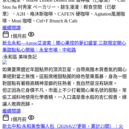
永心鳳茶、Yellow Lemon Dessert Bar 黃檸檬（已歇業）、Cun
Siou Jia 村秀家 ベーカリー、餘生漫漫｜輕食空間（已歇
業）、A2H、格沐斯咖啡、CAFE!N 硬咖啡、Agitation風潮咖
啡、Moni 咖哩、Ctrl+F Brunch & Cafe
繼續閱讀
1個月前
新北永和—Aposo艾波索｜開心果控的夢幻盛宴 三款限定開心
果甜點私心開箱｜永安市場、中和路
/永和區
美味食記
如果要票選近年甜點界的頂流巨星，自帶高雅木質香氣的開心
果絕對當之無愧。這股席捲甜點圈的綠色堅果風暴，身為一個
對甜點有著極高精神潔癖的狂熱者，我自然是沒有缺席。
但正因為它身價不凡，市面上不少打著開心果名號的甜點，常
偷工減料地使用化學香精，一入口滿是香水般的杏仁假香，總
讓人敗興而歸。
繼續閱讀
1個月前
新北中和/永和美食懶人包（2026/6/27更新，累計23間）｜火