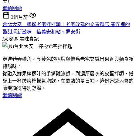
業）
繼續閱讀
3個月前
台北大安—檸檬老宅拌拌麵｜老宅改建的文青麵店 巷弄裡的
酸甜清新滋味｜信義安和站、通安街
/大安區
美味食記
走進巷弄轉角，亮黃色的招牌與懷舊老宅交織出果香與麵食獨
特韻味。
從融入鮮果檸檬汁的手撕雞涼麵，到濃厚層次的皮蛋拌麵，搭
配上一杯酸爽檸檬氣泡飲，在悶熱的夏日裡，這份迅速消暑的
節奏顯得特別舒壓。
繼續閱讀