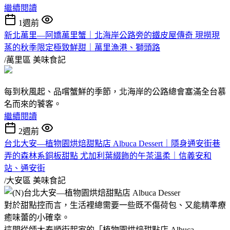
繼續閱讀
1週前
新北萬里—阿嬌萬里蟹｜北海岸公路旁的鐵皮屋傳奇 現撈現
蒸的秋季限定極致鮮甜｜萬里漁港、獅頭路
/萬里區
美味食記
每到秋風起、品嚐蟹鮮的季節，北海岸的公路總會塞滿全台慕
名而來的饕客。
繼續閱讀
2週前
台北大安—植物園烘焙甜點店 Albuca Dessert｜隱身通安街巷
弄的森林系銅板甜點 尤加利葉綴飾的午茶溫柔｜信義安和
站、通安街
/大安區
美味食記
對於甜點控而言，生活裡總需要一些既不傷荷包、又能精準療
癒味蕾的小確幸。
這間從師大泰順街起家的「植物園烘焙甜點店 Albuca