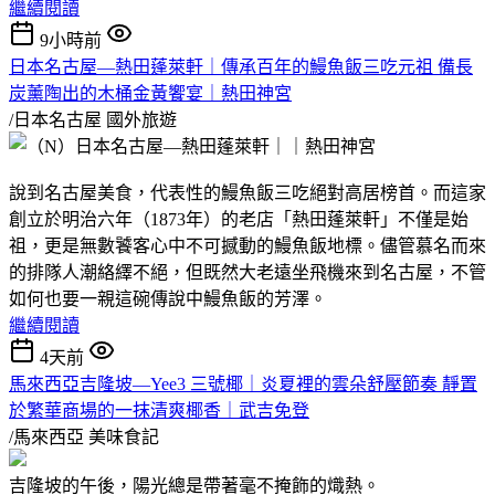
繼續閱讀
9小時前
日本名古屋—熱田蓬萊軒｜傳承百年的鰻魚飯三吃元祖 備長
炭薰陶出的木桶金黃饗宴｜熱田神宮
/日本名古屋
國外旅遊
說到名古屋美食，代表性的鰻魚飯三吃絕對高居榜首。而這家
創立於明治六年（1873年）的老店「熱田蓬萊軒」不僅是始
祖，更是無數饕客心中不可撼動的鰻魚飯地標。儘管慕名而來
的排隊人潮絡繹不絕，但既然大老遠坐飛機來到名古屋，不管
如何也要一親這碗傳說中鰻魚飯的芳澤。
繼續閱讀
4天前
馬來西亞吉隆坡—Yee3 三號椰｜炎夏裡的雲朵舒壓節奏 靜置
於繁華商場的一抹清爽椰香｜武吉免登
/馬來西亞
美味食記
吉隆坡的午後，陽光總是帶著毫不掩飾的熾熱。