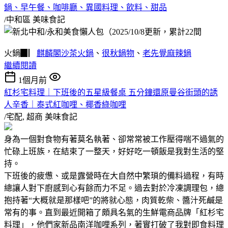
鍋、早午餐、咖啡廳、異國料理、飲料、甜品
/中和區
美味食記
火鍋▉▏
麒麟閣沙茶火鍋
、
很秋鍋物
、
老先覺麻辣鍋
繼續閱讀
1個月前
紅杉宅料理｜下班後的五星級餐桌 五分鐘還原曼谷街頭的誘
人辛香｜泰式紅咖哩、椰香綠咖哩
/宅配, 超商
美味食記
身為一個對食物有著莫名執著、卻常常被工作壓得喘不過氣的
忙碌上班族，在結束了一整天，好好吃一頓飯是我對生活的堅
持。
下班後的疲憊、或是露營時在大自然中繁瑣的備料過程，有時
總讓人對下廚感到心有餘而力不足。過去對於冷凍調理包，總
抱持著“大概就是那樣吧”的將就心態，肉質乾柴、醬汁死鹹是
常有的事。直到最近開箱了頗具名氣的生鮮電商品牌「紅杉宅
料理」，他們家新品南洋咖哩系列，著實打破了我對即食料理