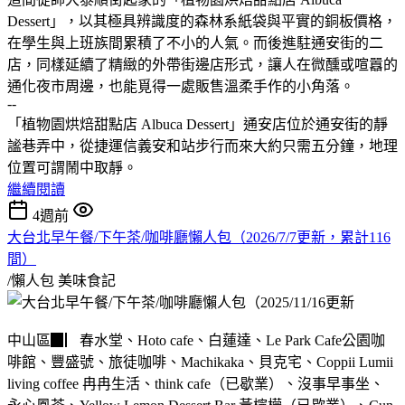
Dessert」，以其極具辨識度的森林系紙袋與平實的銅板價格，
在學生與上班族間累積了不小的人氣。而後進駐通安街的二
店，同樣延續了精緻的外帶街邊店形式，讓人在微醺或喧囂的
通化夜市周邊，也能覓得一處販售溫柔手作的小角落。
--
「植物園烘焙甜點店 Albuca Dessert」通安店位於通安街的靜
謐巷弄中，從捷運信義安和站步行而來大約只需五分鐘，地理
位置可謂鬧中取靜。
繼續閱讀
4週前
大台北早午餐/下午茶/咖啡廳懶人包（2026/7/7更新，累計116
間）
/懶人包
美味食記
中山區▉▏春水堂、Hoto cafe、白蓮達、Le Park Cafe公園咖
啡館、豐盛號、旅徒咖啡、Machikaka、貝克宅、Coppii Lumii
living coffee 冉冉生活、think cafe（已歇業）、沒事早事坐、