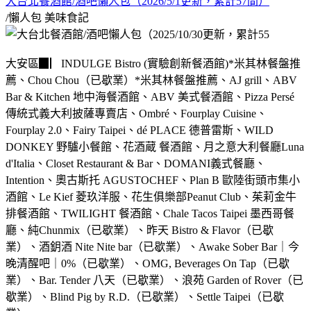
大台北餐酒館/酒吧懶人包（2026/5/1更新，累計57間）
/懶人包
美味食記
大安區▉▏INDULGE Bistro (實驗創新餐酒館)*米其林餐盤推
薦、Chou Chou（已歇業）*米其林餐盤推薦、AJ grill、ABV
Bar & Kitchen 地中海餐酒館、ABV 美式餐酒館、Pizza Persé
傳統式義大利披薩專賣店、Ombré、Fourplay Cuisine、
Fourplay 2.0、Fairy Taipei、dé PLACE 德普雷斯、WILD
DONKEY 野驢小餐館、花酒蔵 餐酒館、月之意大利餐廳Luna
d'Italia、Closet Restaurant & Bar、DOMANI義式餐廳、
Intention、奧古斯托 AGUSTOCHEF、Plan B 歐陸街頭市集小
酒館、Le Kief 菱玖洋服、花生俱樂部Peanut Club、茱莉金牛
排餐酒館、TWILIGHT 餐酒館、Chale Tacos Taipei 墨西哥餐
廳、純Chunmix（已歇業）、昨天 Bistro & Flavor（已歇
業）、酒鈅酒 Nite Nite bar（已歇業）、Awake Sober Bar｜今
晚清醒吧｜0%（已歇業）、OMG, Beverages On Tap（已歇
業）、Bar. Tender 八天（已歇業）、浪苑 Garden of Rover（已
歇業）、Blind Pig by R.D.（已歇業）、Settle Taipei（已歇